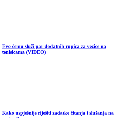
Evo čemu služi par dodatnih rupica za vezice na
tenisicama (VIDEO)
Kako uspješnije riješiti zadatke čitanja i slušanja na