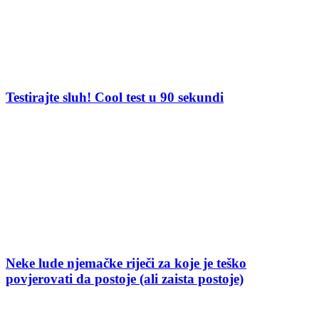
Testirajte sluh! Cool test u 90 sekundi
Neke lude njemačke riječi za koje je teško
povjerovati da postoje (ali zaista postoje)