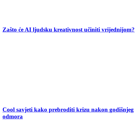
Zašto će AI ljudsku kreativnost učiniti vrijednijom?
Cool savjeti kako prebroditi krizu nakon godišnjeg
odmora