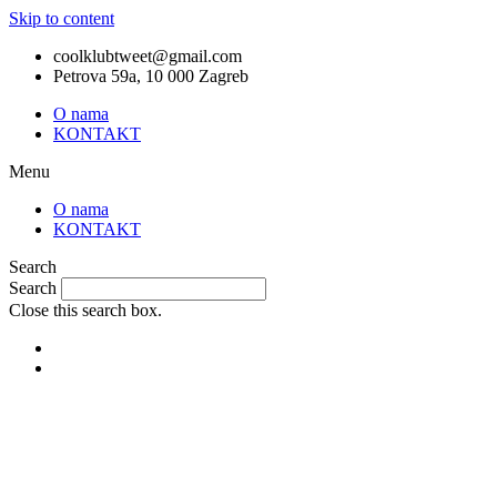
Skip to content
coolklubtweet@gmail.com
Petrova 59a, 10 000 Zagreb
O nama
KONTAKT
Menu
O nama
KONTAKT
Search
Search
Close this search box.