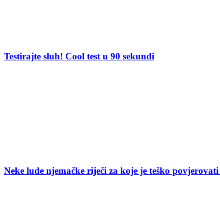
Testirajte sluh! Cool test u 90 sekundi
Neke lude njemačke riječi za koje je teško povjerovati 