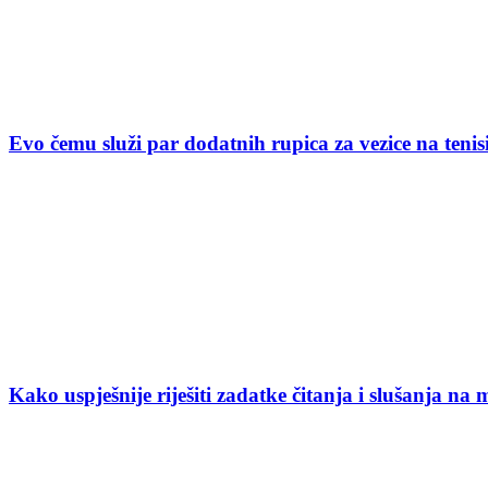
Evo čemu služi par dodatnih rupica za vezice na ten
Kako uspješnije riješiti zadatke čitanja i slušanja na 