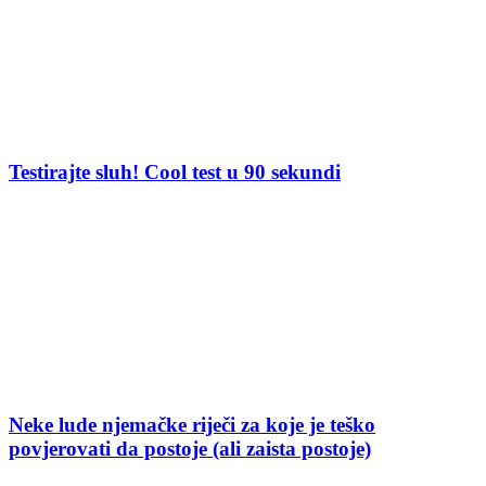
Testirajte sluh! Cool test u 90 sekundi
Neke lude njemačke riječi za koje je teško
povjerovati da postoje (ali zaista postoje)