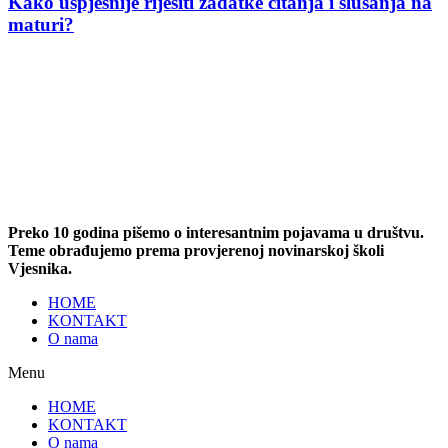
Kako uspješnije riješiti zadatke čitanja i slušanja na
maturi?
Preko 10 godina pišemo o interesantnim pojavama u društvu.
Teme obrađujemo prema provjerenoj novinarskoj školi
Vjesnika.
HOME
KONTAKT
O nama
Menu
HOME
KONTAKT
O nama