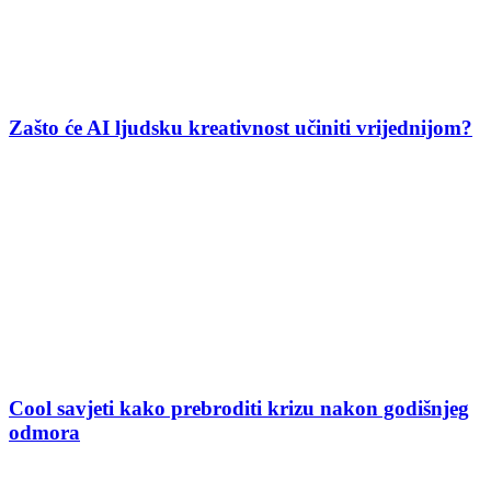
Zašto će AI ljudsku kreativnost učiniti vrijednijom?
Cool savjeti kako prebroditi krizu nakon godišnjeg
odmora