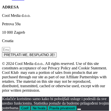
ADRESA
Cool Media d.o.o.
Petrova 59a
10 000 Zagreb
Croatia
PRETPLATI ME, BESPLATNO JE!
© 2024 Cool Media d.o.o.. All rights reserved. Use of this site
constitutes acceptance of our Privacy Policy and Cookie Statement.
Cool Klub may earn a portion of sales from products that are
purchased through our site as part of our Affiliate Partnerships with
retailers. The material on this site may not be reproduced,
distributed, transmitted, cached or otherwise used, except with our
prior written permission.
Kolačiće koristimo samo kako bi poboljšali usluge i podesili da sve
uredno funkcionira. Statistika pomaže da budemo prilagođeni tvojim
potrebama.
Cool!
Ne hvala
Pravila privatnosti