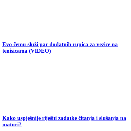
Evo čemu služi par dodatnih rupica za vezice na
tenisicama (VIDEO)
Kako uspješnije riješiti zadatke čitanja i slušanja na
maturi?