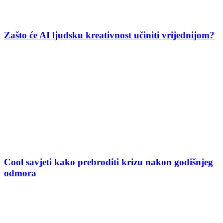
Zašto će AI ljudsku kreativnost učiniti vrijednijom?
Cool savjeti kako prebroditi krizu nakon godišnjeg
odmora