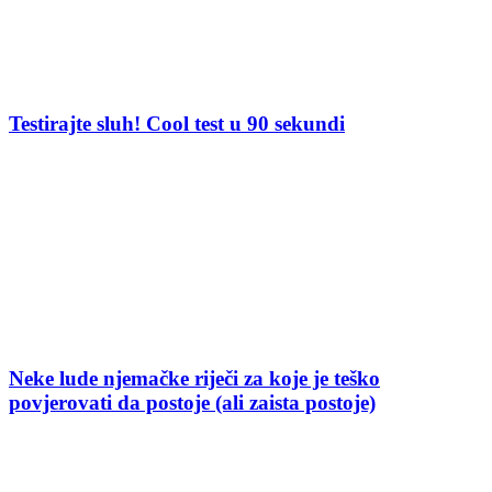
Testirajte sluh! Cool test u 90 sekundi
Neke lude njemačke riječi za koje je teško
povjerovati da postoje (ali zaista postoje)