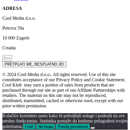
ADRESA
Cool Media d.o.o.
Petrova 59a
10 000 Zagreb
Croatia
PRETPLATI ME, BESPLATNO JE!
© 2024 Cool Media d.o.o.. All rights reserved. Use of this site
constitutes acceptance of our Privacy Policy and Cookie Statement.
Cool Klub may earn a portion of sales from products that are
purchased through our site as part of our Affiliate Partnerships with
retailers. The material on this site may not be reproduced,
distributed, transmitted, cached or otherwise used, except with our
prior written permission.
Kolačiće koristimo samo kako bi poboljšali usluge i podesili da sve
uredno funkcionira. Statistika pomaže da budemo prilagođeni tvojim
potrebama.
Cool!
Ne hvala
Pravila privatnosti