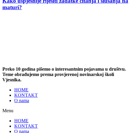
Kako uspješnije riješiti zadatke čitanja i slušanja na
maturi?
Preko 10 godina pišemo o interesantnim pojavama u društvu.
Teme obrađujemo prema provjerenoj novinarskoj školi
Vjesnika.
HOME
KONTAKT
O nama
Menu
HOME
KONTAKT
O nama