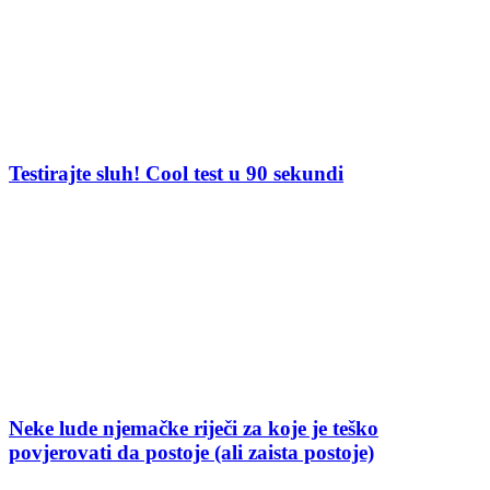
Testirajte sluh! Cool test u 90 sekundi
Neke lude njemačke riječi za koje je teško
povjerovati da postoje (ali zaista postoje)