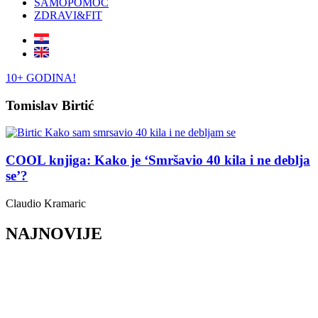
SAMOPOMOĆ
ZDRAVI&FIT
10+ GODINA!
Tomislav Birtić
COOL knjiga: Kako je ‘Smršavio 40 kila i ne deblja
se’?
Claudio Kramaric
NAJNOVIJE