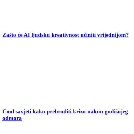
Zašto će AI ljudsku kreativnost učiniti vrijednijom?
Cool savjeti kako prebroditi krizu nakon godišnjeg
odmora