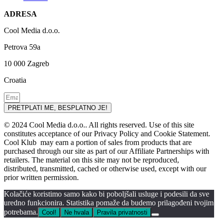
ADRESA
Cool Media d.o.o.
Petrova 59a
10 000 Zagreb
Croatia
PRETPLATI ME, BESPLATNO JE!
© 2024 Cool Media d.o.o.. All rights reserved. Use of this site
constitutes acceptance of our Privacy Policy and Cookie Statement.
Cool Klub may earn a portion of sales from products that are
purchased through our site as part of our Affiliate Partnerships with
retailers. The material on this site may not be reproduced,
distributed, transmitted, cached or otherwise used, except with our
prior written permission.
Kolačiće koristimo samo kako bi poboljšali usluge i podesili da sve
uredno funkcionira. Statistika pomaže da budemo prilagođeni tvojim
potrebama.
Cool!
Ne hvala
Pravila privatnosti