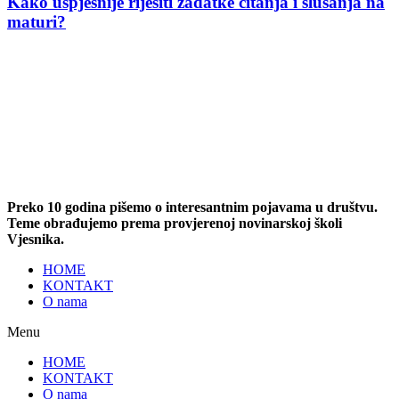
Kako uspješnije riješiti zadatke čitanja i slušanja na
maturi?
Preko 10 godina pišemo o interesantnim pojavama u društvu.
Teme obrađujemo prema provjerenoj novinarskoj školi
Vjesnika.
HOME
KONTAKT
O nama
Menu
HOME
KONTAKT
O nama