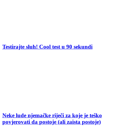
Testirajte sluh! Cool test u 90 sekundi
Neke lude njemačke riječi za koje je teško
povjerovati da postoje (ali zaista postoje)