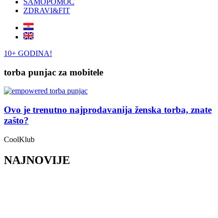
SAMOPOMOĆ
ZDRAVI&FIT
10+ GODINA!
torba punjac za mobitele
Ovo je trenutno najprodavanija ženska torba, znate
zašto?
CoolKlub
NAJNOVIJE