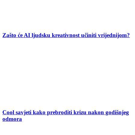
Zašto će AI ljudsku kreativnost učiniti vrijednijom?
Cool savjeti kako prebroditi krizu nakon godišnjeg
odmora