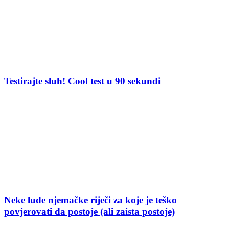
Testirajte sluh! Cool test u 90 sekundi
Neke lude njemačke riječi za koje je teško
povjerovati da postoje (ali zaista postoje)