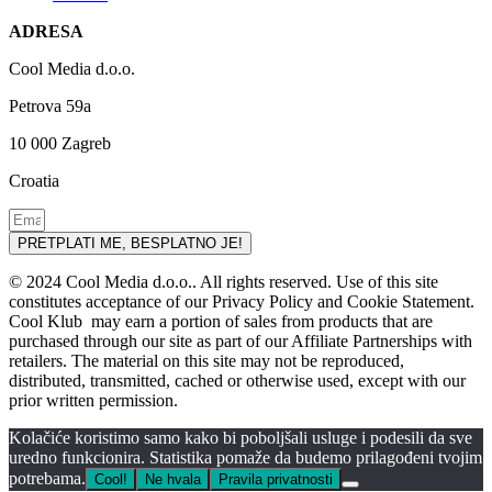
ADRESA
Cool Media d.o.o.
Petrova 59a
10 000 Zagreb
Croatia
PRETPLATI ME, BESPLATNO JE!
© 2024 Cool Media d.o.o.. All rights reserved. Use of this site
constitutes acceptance of our Privacy Policy and Cookie Statement.
Cool Klub may earn a portion of sales from products that are
purchased through our site as part of our Affiliate Partnerships with
retailers. The material on this site may not be reproduced,
distributed, transmitted, cached or otherwise used, except with our
prior written permission.
Kolačiće koristimo samo kako bi poboljšali usluge i podesili da sve
uredno funkcionira. Statistika pomaže da budemo prilagođeni tvojim
potrebama.
Cool!
Ne hvala
Pravila privatnosti