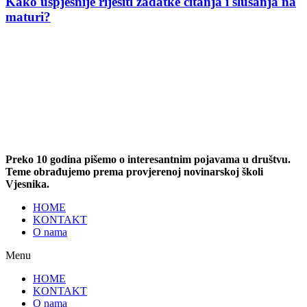
Kako uspješnije riješiti zadatke čitanja i slušanja na
maturi?
Preko 10 godina pišemo o interesantnim pojavama u društvu.
Teme obrađujemo prema provjerenoj novinarskoj školi
Vjesnika.
HOME
KONTAKT
O nama
Menu
HOME
KONTAKT
O nama