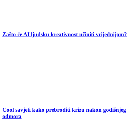
Zašto će AI ljudsku kreativnost učiniti vrijednijom?
Cool savjeti kako prebroditi krizu nakon godišnjeg
odmora