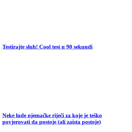
Testirajte sluh! Cool test u 90 sekundi
Neke lude njemačke riječi za koje je teško
povjerovati da postoje (ali zaista postoje)