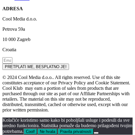
ADRESA
Cool Media d.o.o.
Petrova 59a
10 000 Zagreb
Croatia
PRETPLATI ME, BESPLATNO JE!
© 2024 Cool Media d.o.o.. All rights reserved. Use of this site
constitutes acceptance of our Privacy Policy and Cookie Statement.
Cool Klub may earn a portion of sales from products that are
purchased through our site as part of our Affiliate Partnerships with
retailers. The material on this site may not be reproduced,
distributed, transmitted, cached or otherwise used, except with our
prior written permission.
Kolačiće koristimo samo kako bi poboljšali usluge i podesili da sve
uredno funkcionira. Statistika pomaže da budemo prilagođeni tvojim
potrebama.
Cool!
Ne hvala
Pravila privatnosti