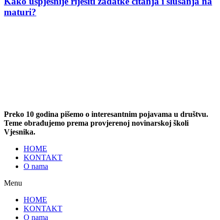
Kako uspješnije riješiti zadatke čitanja i slušanja na
maturi?
Preko 10 godina pišemo o interesantnim pojavama u društvu.
Teme obrađujemo prema provjerenoj novinarskoj školi
Vjesnika.
HOME
KONTAKT
O nama
Menu
HOME
KONTAKT
O nama