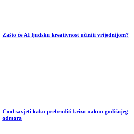
Zašto će AI ljudsku kreativnost učiniti vrijednijom?
Cool savjeti kako prebroditi krizu nakon godišnjeg
odmora