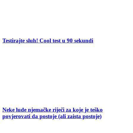
Testirajte sluh! Cool test u 90 sekundi
Neke lude njemačke riječi za koje je teško
povjerovati da postoje (ali zaista postoje)