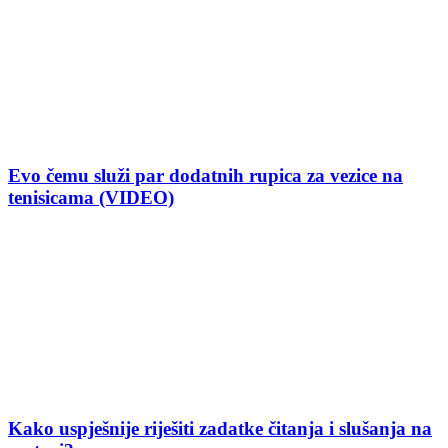
Evo čemu služi par dodatnih rupica za vezice na
tenisicama (VIDEO)
Kako uspješnije riješiti zadatke čitanja i slušanja na