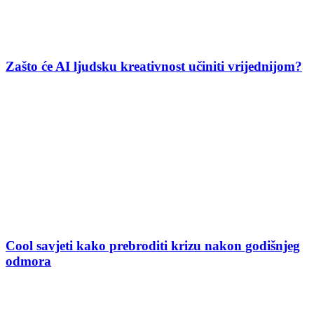
Zašto će AI ljudsku kreativnost učiniti vrijednijom?
Cool savjeti kako prebroditi krizu nakon godišnjeg
odmora