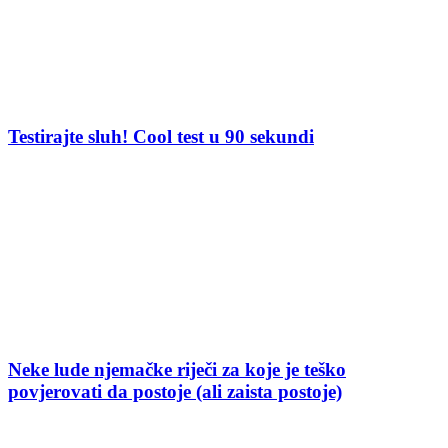
Testirajte sluh! Cool test u 90 sekundi
Neke lude njemačke riječi za koje je teško
povjerovati da postoje (ali zaista postoje)