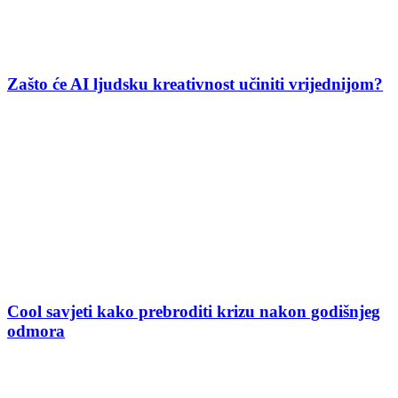
Zašto će AI ljudsku kreativnost učiniti vrijednijom?
Cool savjeti kako prebroditi krizu nakon godišnjeg
odmora