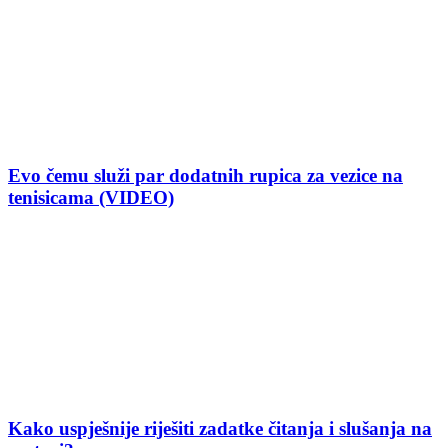
Evo čemu služi par dodatnih rupica za vezice na
tenisicama (VIDEO)
Kako uspješnije riješiti zadatke čitanja i slušanja na