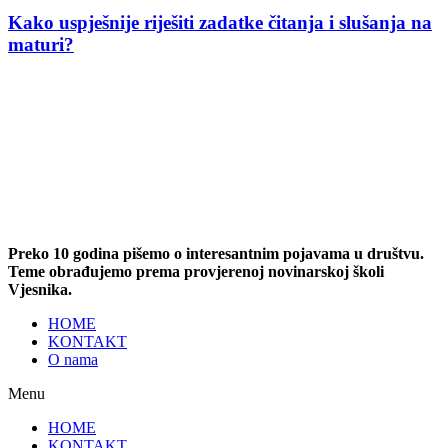
Kako uspješnije riješiti zadatke čitanja i slušanja na
maturi?
Preko 10 godina pišemo o interesantnim pojavama u društvu.
Teme obrađujemo prema provjerenoj novinarskoj školi
Vjesnika.
HOME
KONTAKT
O nama
Menu
HOME
KONTAKT