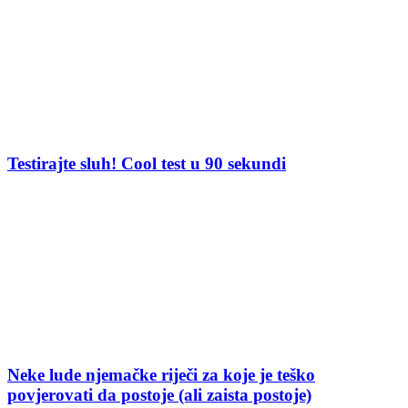
Testirajte sluh! Cool test u 90 sekundi
Neke lude njemačke riječi za koje je teško
povjerovati da postoje (ali zaista postoje)