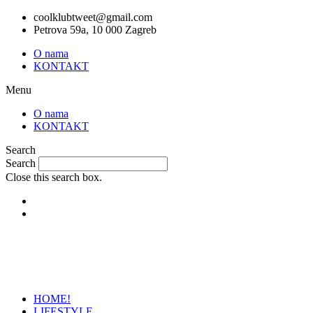
Skip
coolklubtweet@gmail.com
to
Petrova 59a, 10 000 Zagreb
content
O nama
KONTAKT
Menu
O nama
KONTAKT
Search
Search
Close this search box.
HOME!
LIFESTYLE