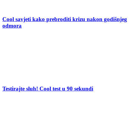
Cool savjeti kako prebroditi krizu nakon godišnjeg
odmora
Testirajte sluh! Cool test u 90 sekundi