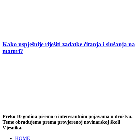
Kako uspješnije riješiti zadatke čitanja i slušanja na
maturi?
Preko 10 godina pišemo o interesantnim pojavama u društvu.
Teme obrađujemo prema provjerenoj novinarskoj školi
Vjesnika.
HOME