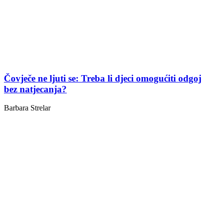
Čovječe ne ljuti se: Treba li djeci omogućiti odgoj
bez natjecanja?
Barbara Strelar