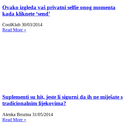
Ovako izgleda vaš privatni selfie onog momenta
kada kliknete ‘send’
CoolKlub
30/03/2014
Read More »
Suplementi su hit, jeste li sigurni da ih ne miješate s
tradicionalnim lijekovima?
Alenka Brozina
31/05/2014
Read More »