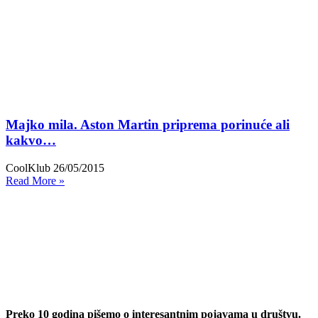
Majko mila. Aston Martin priprema porinuće ali
kakvo…
CoolKlub
26/05/2015
Read More »
Preko 10 godina pišemo o interesantnim pojavama u društvu.