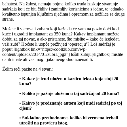
bahatost. Na žalost, nemaju pojma koliko truda iziskuje stvaranje
sadržaja koji će biti čitljiv i zanimljiv korisnicima s jedne, te jednako
kvalitetno ispunjen ključnim riječima i opremom za tražilice sa druge
strane.
Možete li vjerovati zubaru koji kaže da će vam na poziv doći kod
kuće i ugraditi implantant za 350 kuna? Kakav implantant možete
dobiti za taj novac, a ako pristanete, što mislite – kako će izgledati
vaši zubi? Hoćete li uopće preživjeti ‘operaciju’? Loš sadržaj je
poput [lightbox link=”https://coolklub.com/wp-
content/uploads/2014/01/zubi1.jpg#”] loših zubiju[/lightbox] mislite
da ih imate ali vas mogu jako neugodno iznenaditi.
Želim reći pazite na 4 stvari:
• Kakav je trud uložen u karticu teksta koja stoji 20
kuna?
• Koliko je pažnje uloženo u taj sadržaj od 20 kuna?
• Kakvo je predznanje autora koji nudi sadržaj po toj
cijeni?
• Sukladno prethodnome, koliko bi vremena trebali
utrošiti na provjeru istog
.