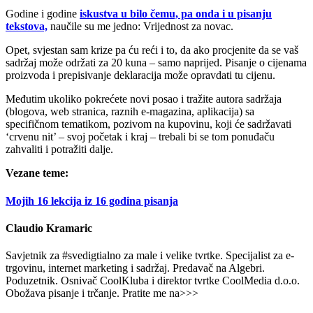
Godine i godine
iskustva u bilo čemu, pa onda i u pisanju
tekstova,
naučile su me jedno: Vrijednost za novac.
Opet, svjestan sam krize pa ću reći i to, da ako procjenite da se vaš
sadržaj može održati za 20 kuna – samo naprijed. Pisanje o cijenama
proizvoda i prepisivanje deklaracija može opravdati tu cijenu.
Međutim ukoliko pokrećete novi posao i tražite autora sadržaja
(blogova, web stranica, raznih e-magazina, aplikacija) sa
specifičnom tematikom, pozivom na kupovinu, koji će sadržavati
‘crvenu nit’ – svoj početak i kraj – trebali bi se tom ponuđaču
zahvaliti i potražiti dalje.
Vezane teme:
Mojih 16 lekcija iz 16 godina pisanja
Claudio Kramaric
Savjetnik za #svedigtialno za male i velike tvrtke. Specijalist za e-
trgovinu, internet marketing i sadržaj. Predavač na Algebri.
Poduzetnik. Osnivač CoolKluba i direktor tvrtke CoolMedia d.o.o.
Obožava pisanje i trčanje. Pratite me na>>>