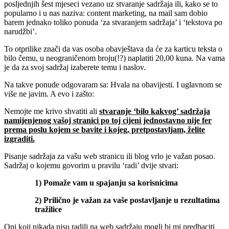
posljednjih šest mjeseci vezano uz stvaranje sadržaja ili, kako se to
popularno i u nas naziva: content marketing, na mail sam dobio
barem jednako toliko ponuda ‘za stvaranjem sadržaja’ i ‘tekstova po
narudžbi’.
To otprilike znači da vas osoba obavještava da će za karticu teksta o
bilo čemu, u neograničenom broju(!?) naplatiti 20,00 kuna. Na vama
je da za svoj sadržaj izaberete temu i naslov.
Na takve ponude odgovaram sa: Hvala na obavijesti. I uglavnom se
više ne javim. A evo i zašto:
Nemojte me krivo shvatiti ali
stvaranje ‘bilo kakvog’ sadržaja
namijenjenog vašoj stranici po toj cijeni jednostavno nije fer
prema poslu kojem se bavite i kojeg, pretpostavljam, želite
izgraditi.
Pisanje sadržaja za vašu web stranicu ili blog vrlo je važan posao.
Sadržaj o kojemu govorim u pravilu ‘radi’ dvije stvari:
1) Pomaže vam u spajanju sa korisnicima
2) Prilično je važan za vaše postavljanje u rezultatima
tražilice
Oni koji nikada nisu radili na web sadržaju mogli bi mi predbaciti