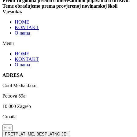
Preko 10 godina pišemo o interesantnim pojavama u društvu.
Teme obrađujemo prema provjerenoj novinarskoj školi
Vjesnika.
HOME
KONTAKT
O nama
Menu
HOME
KONTAKT
O nama
ADRESA
Cool Media d.o.o.
Petrova 59a
10 000 Zagreb
Croatia
PRETPLATI ME, BESPLATNO JE!