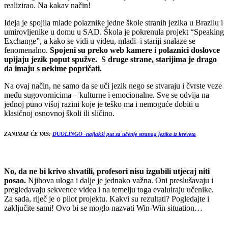
realizirao. Na kakav način!
Ideja je spojila mlade polaznike jedne škole stranih jezika u Brazilu i
umirovljenike u domu u SAD. Škola je pokrenula projekt “Speaking
Exchange”, a kako se vidi u videu, mladi i stariji snalaze se
fenomenalno.
Spojeni su preko web kamere i polaznici doslovce
upijaju jezik poput spužve. S druge strane, starijima je drago
da imaju s nekime popričati.
Na ovaj način, ne samo da se uči jezik nego se stvaraju i čvrste veze
među sugovornicima – kulturne i emocionalne. Sve se odvija na
jednoj puno višoj razini koje je teško ma i nemoguće dobiti u
klasičnoj osnovnoj školi ili sličino.
ZANIMAT ĆE VAS:
DUOLINGO -najlakši put za učenje stranog jezika iz kreveta
No, da ne bi krivo shvatili, profesori nisu izgubili utjecaj niti
posao.
Njihova uloga i dalje je jednako važna. Oni preslušavaju i
pregledavaju sekvence videa i na temelju toga evaluiraju učenike.
Za sada, riječ je o pilot projektu. Kakvi su rezultati? Pogledajte i
zaključite sami! Ovo bi se moglo nazvati Win-Win situation…