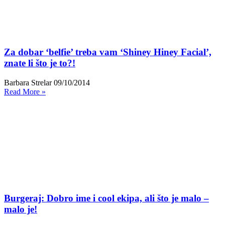
Za dobar ‘belfie’ treba vam ‘Shiney Hiney Facial’,
znate li što je to?!
Barbara Strelar
09/10/2014
Read More »
Burgeraj: Dobro ime i cool ekipa, ali što je malo –
malo je!