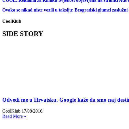
COOL: Reklama za Kliniku Svjetlost objavljena na stranici Ads 
Ovako se nikad niste vozili u taksiju: Beogradski glumci zaslužni
CoolKlub
SIDE STORY
Odvedi me u Hrvatsku. Google kaže da smo naj destin
CoolKlub
17/08/2016
Read More »