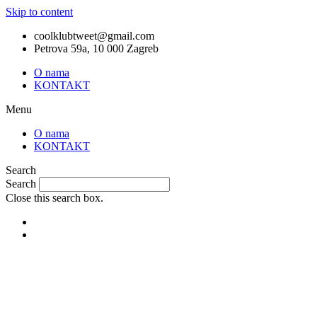
Skip to content
coolklubtweet@gmail.com
Petrova 59a, 10 000 Zagreb
O nama
KONTAKT
Menu
O nama
KONTAKT
Search
Search
Close this search box.