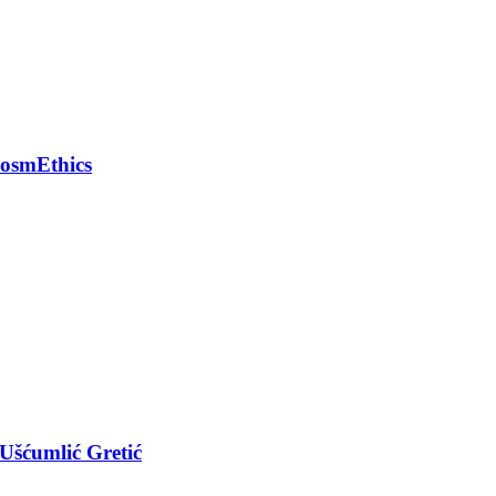
CosmEthics
 Ušćumlić Gretić