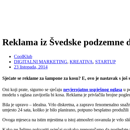
Reklama iz Švedske podzemne d
CoolKlub
DIGITALNI MARKETING
,
KREATIVA
,
STARTUP
23 listopada, 2014
Sjećate se reklame za šampone za kosu? E, ovo je nastavak s jo
Oni koji prate, sigurno se sjećaju
nevjerojatno uspješnog oglasa
u po
modelu s oglasa zavijorila bi kosa. Reklama je privlačila brojne pogle
Bila je upravo – idealna. Vrlo diskretna, a zapravo fenomenalno snažn
umjesto 24 sata, koliko je bilo planirano, potpuno besplatno produžili
Ovoga mjeseca na istim mjestima u istoj atmosferi osvanula je vrlo sl
Kako ne želimo pokvariti osjećaj svakako preporučamo da pogledate vi