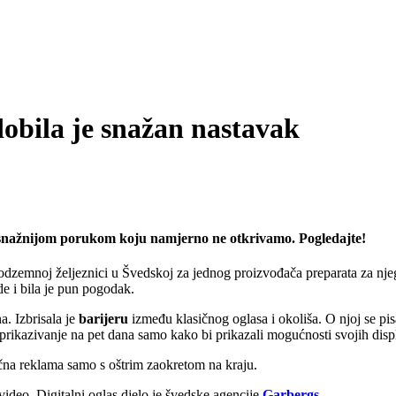
obila je snažan nastavak
š snažnijom porukom koju namjerno ne otkrivamo. Pogledajte!
dzemnoj željeznici u Švedskoj za jednog proizvođača preparata za njegu
de i bila je pun pogodak.
a. Izbrisala je
barijeru
između klasičnog oglasa i okoliša. O njoj se pisa
 prikazivanje na pet dana samo kako bi prikazali mogućnosti svojih disp
ična reklama samo s oštrim zaokretom na kraju.
deo. Digitalni oglas djelo je švedske agencije
Garbergs
.