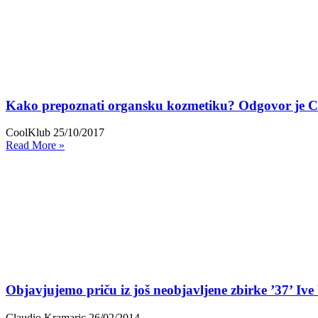
Kako prepoznati organsku kozmetiku? Odgovor je 
CoolKlub
25/10/2017
Read More »
Objavjujemo priču iz još neobjavljene zbirke ’37’ Ive
Claudio Kramaric
26/02/2014