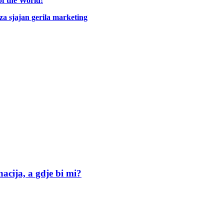
of the World!
 za sjajan gerila marketing
acija, a gdje bi mi?