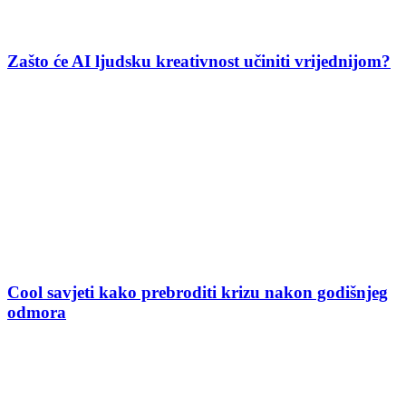
Zašto će AI ljudsku kreativnost učiniti vrijednijom?
Cool savjeti kako prebroditi krizu nakon godišnjeg
odmora