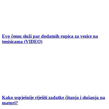
Evo čemu služi par dodatnih rupica za vezice na
tenisicama (VIDEO)
Kako uspješnije riješiti zadatke čitanja i slušanja na
maturi?