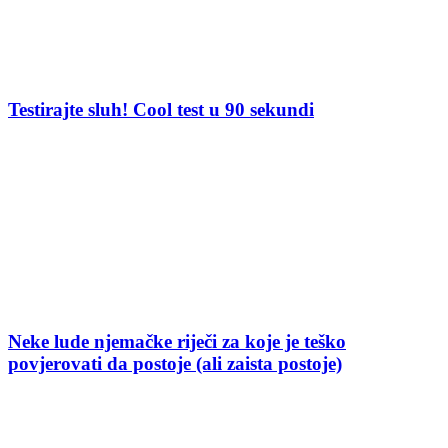
Testirajte sluh! Cool test u 90 sekundi
Neke lude njemačke riječi za koje je teško
povjerovati da postoje (ali zaista postoje)