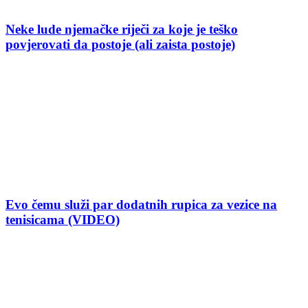
Neke lude njemačke riječi za koje je teško
povjerovati da postoje (ali zaista postoje)
Evo čemu služi par dodatnih rupica za vezice na
tenisicama (VIDEO)