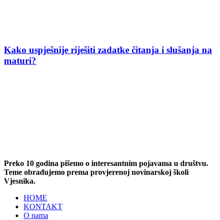
Kako uspješnije riješiti zadatke čitanja i slušanja na
maturi?
Preko 10 godina pišemo o interesantnim pojavama u društvu.
Teme obrađujemo prema provjerenoj novinarskoj školi
Vjesnika.
HOME
KONTAKT
O nama