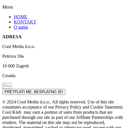
Menu
HOME
KONTAKT
O nama
ADRESA
Cool Media d.o.o.
Petrova 59a
10 000 Zagreb
Croatia
PRETPLATI ME, BESPLATNO JE!
© 2024 Cool Media d.o.o.. All rights reserved. Use of this site
constitutes acceptance of our Privacy Policy and Cookie Statement.
Cool Klub may earn a portion of sales from products that are
purchased through our site as part of our Affiliate Partnerships with
retailers. The material on this site may not be reproduced,
distributed, transmitted, cached or otherwise used, except with our