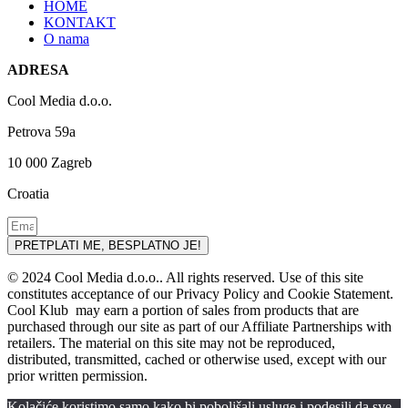
HOME
KONTAKT
O nama
ADRESA
Cool Media d.o.o.
Petrova 59a
10 000 Zagreb
Croatia
PRETPLATI ME, BESPLATNO JE!
© 2024 Cool Media d.o.o.. All rights reserved. Use of this site
constitutes acceptance of our Privacy Policy and Cookie Statement.
Cool Klub may earn a portion of sales from products that are
purchased through our site as part of our Affiliate Partnerships with
retailers. The material on this site may not be reproduced,
distributed, transmitted, cached or otherwise used, except with our
prior written permission.
Kolačiće koristimo samo kako bi poboljšali usluge i podesili da sve