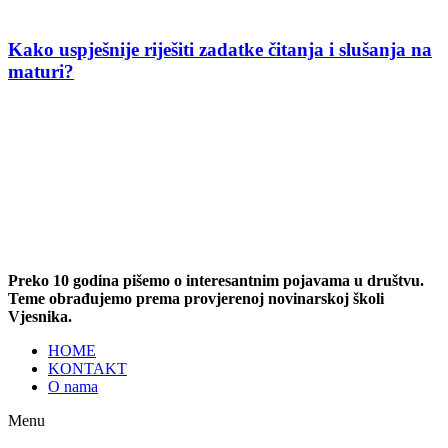
Kako uspješnije riješiti zadatke čitanja i slušanja na
maturi?
Preko 10 godina pišemo o interesantnim pojavama u društvu.
Teme obrađujemo prema provjerenoj novinarskoj školi
Vjesnika.
HOME
KONTAKT
O nama
Menu