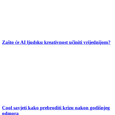
Zašto će AI ljudsku kreativnost učiniti vrijednijom?
Cool savjeti kako prebroditi krizu nakon godišnjeg
odmora