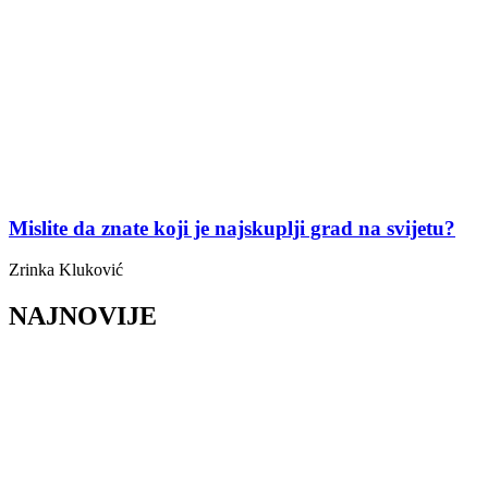
Mislite da znate koji je najskuplji grad na svijetu?
Zrinka Kluković
NAJNOVIJE