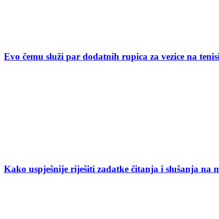
Evo čemu služi par dodatnih rupica za vezice na ten
Kako uspješnije riješiti zadatke čitanja i slušanja na 