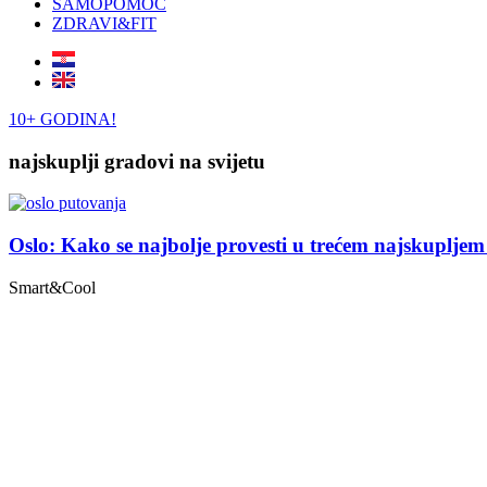
SAMOPOMOĆ
ZDRAVI&FIT
10+ GODINA!
najskuplji gradovi na svijetu
Oslo: Kako se najbolje provesti u trećem najskupljem
Smart&Cool