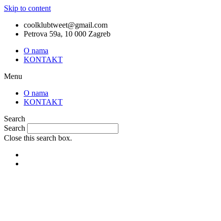
Skip to content
coolklubtweet@gmail.com
Petrova 59a, 10 000 Zagreb
O nama
KONTAKT
Menu
O nama
KONTAKT
Search
Search
Close this search box.