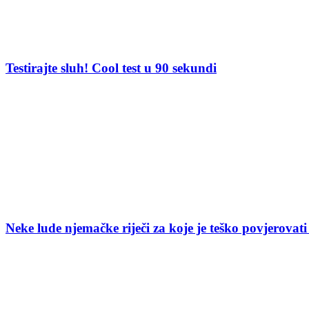
Testirajte sluh! Cool test u 90 sekundi
Neke lude njemačke riječi za koje je teško povjerovati 