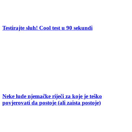
Testirajte sluh! Cool test u 90 sekundi
Neke lude njemačke riječi za koje je teško
povjerovati da postoje (ali zaista postoje)