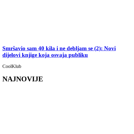
Smršavio sam 40 kila i ne debljam se (2): Novi
dijelovi knjige koja osvaja publiku
CoolKlub
NAJNOVIJE