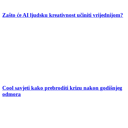
Zašto će AI ljudsku kreativnost učiniti vrijednijom?
Cool savjeti kako prebroditi krizu nakon godišnjeg
odmora