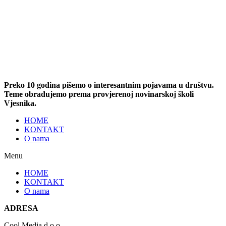
Preko 10 godina pišemo o interesantnim pojavama u društvu.
Teme obrađujemo prema provjerenoj novinarskoj školi
Vjesnika.
HOME
KONTAKT
O nama
Menu
HOME
KONTAKT
O nama
ADRESA
Cool Media d.o.o.