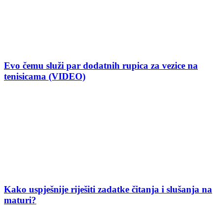
Evo čemu služi par dodatnih rupica za vezice na
tenisicama (VIDEO)
Kako uspješnije riješiti zadatke čitanja i slušanja na
maturi?