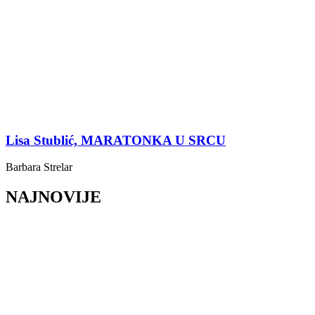
Lisa Stublić, MARATONKA U SRCU
Barbara Strelar
NAJNOVIJE