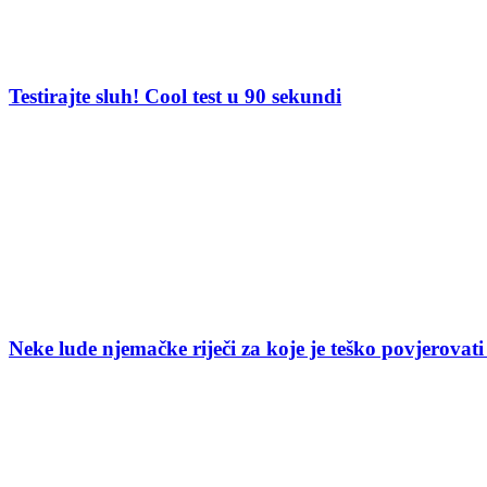
Testirajte sluh! Cool test u 90 sekundi
Neke lude njemačke riječi za koje je teško povjerovati 