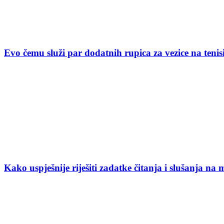
Evo čemu služi par dodatnih rupica za vezice na ten
Kako uspješnije riješiti zadatke čitanja i slušanja na 