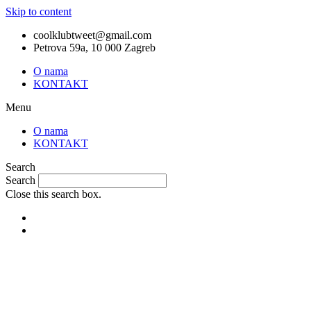
Skip to content
coolklubtweet@gmail.com
Petrova 59a, 10 000 Zagreb
O nama
KONTAKT
Menu
O nama
KONTAKT
Search
Search
Close this search box.