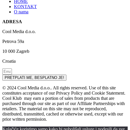
HOME
KONTAKT
O nama
ADRESA
Cool Media d.o.o.
Petrova 59a
10 000 Zagreb
Croatia
PRETPLATI ME, BESPLATNO JE!
© 2024 Cool Media d.o.o.. All rights reserved. Use of this site
constitutes acceptance of our Privacy Policy and Cookie Statement.
Cool Klub may earn a portion of sales from products that are
purchased through our site as part of our Affiliate Partnerships with
retailers. The material on this site may not be reproduced,
distributed, transmitted, cached or otherwise used, except with our
prior written permission.
Kolačiće koristimo samo kako bi poboljšali usluge i podesili da sve