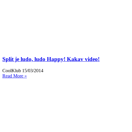
Split je ludo, ludo Happy! Kakav video!
CoolKlub
15/03/2014
Read More »