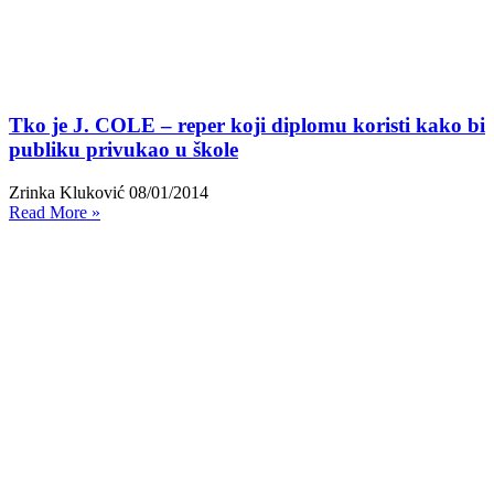
Tko je J. COLE – reper koji diplomu koristi kako bi
publiku privukao u škole
Zrinka Kluković
08/01/2014
Read More »