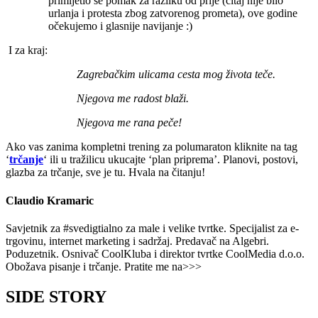
primijetio se pomak za razliku od prije (čitaj nije bilo
urlanja i protesta zbog zatvorenog prometa), ove godine
očekujemo i glasnije navijanje :)
I za kraj:
Zagrebačkim ulicama cesta mog života teče.
Njegova me radost blaži.
Njegova me rana peče!
Ako vas zanima kompletni trening za polumaraton kliknite na tag
‘
trčanje
‘ ili u tražilicu ukucajte ‘plan priprema’. Planovi, postovi,
glazba za trčanje, sve je tu. Hvala na čitanju!
Claudio Kramaric
Savjetnik za #svedigtialno za male i velike tvrtke. Specijalist za e-
trgovinu, internet marketing i sadržaj. Predavač na Algebri.
Poduzetnik. Osnivač CoolKluba i direktor tvrtke CoolMedia d.o.o.
Obožava pisanje i trčanje. Pratite me na>>>
SIDE STORY