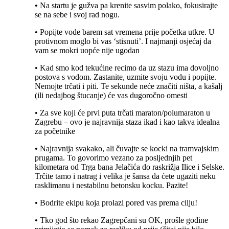
• Na startu je gužva pa krenite sasvim polako, fokusirajte
se na sebe i svoj rad nogu.
• Popijte vode barem sat vremena prije početka utkre. U
protivnom moglo bi vas ‘stisnuti’. I najmanji osjećaj da
vam se mokri uopće nije ugodan
• Kad smo kod tekućine recimo da uz stazu ima dovoljno
postova s vodom. Zastanite, uzmite svoju vodu i popijte.
Nemojte trčati i piti. Te sekunde neće značiti ništa, a kašalj
(ili nedajbog štucanje) će vas dugoročno omesti
• Za sve koji će prvi puta trčati maraton/polumaraton u
Zagrebu – ovo je najravnija staza ikad i kao takva idealna
za početnike
• Najravnija svakako, ali čuvajte se kocki na tramvajskim
prugama. To govorimo vezano za posljednjih pet
kilometara od Trga bana Jelačića do raskrižja Ilice i Selske.
Trčite tamo i natrag i velika je šansa da ćete ugaziti neku
rasklimanu i nestabilnu betonsku kocku. Pazite!
• Bodrite ekipu koja prolazi pored vas prema cilju!
• Tko god što rekao Zagrepčani su OK, prošle godine