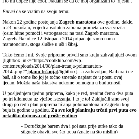
i to mi uopće nije cool. Nadam se da će moj organizam to ‘riješiti’.
Enivej
da se vratim na svoju temu:
Nakon 22 godine postojanja
Zagreb maratona
ove godine, dakle,
u 23 pokušaju, vrijedi apsolutna zabrana prometa za sva vozila
(osim hitne pomoći i vatrogasaca) na trasi Zagreb maratona.
Zagrebačke ulice 12.listopada 2014.pripadaju samo nama
maratoncima, stoga sluške u uši i šibaj.
Tako ćemo i mi. Svoje pripreme priveli smo kraju zahvaljujući ovom
[lightbox link=”https://coolklub.com/wp-
content/uploads/2014/08/plan-trcanja-polumaraton-
2014..png#”]p
lanu trčanja
[/lightbox]. Ja zadovoljan, Barbara i ne
baš, ali o tome što joj je točno smetalo napisat će u postu ovaj
tjedan. Možda naša iskustva nekome pomognu u budućnosti.
U posljednjem tjednu priprema, kako je red, trenirat ćemo dva puta
po tri kilometra uz vježbe istezanja. I to je to! Zaključili smo svoj
drugi po redu plan priprema trčanja polumaratona u Zagrebu koji
buja iz godine u godinu.
Za sve koji planiraju trčati prvi puta evo
nekoliko dojmova od prošle godine:
• Doručkujte barem dva i pol sata prije utrke tako da
stignete obaviti sve što treba (znate na što mislim)