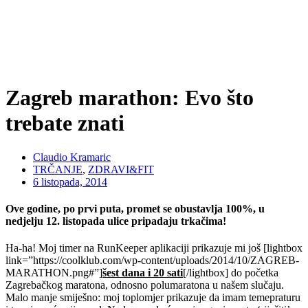
Zagreb marathon: Evo što
trebate znati
Claudio Kramaric
TRČANJE
,
ZDRAVI&FIT
6 listopada, 2014
Ove godine, po prvi puta, promet se obustavlja 100%, u
nedjelju 12. listopada ulice pripadaju trkačima!
Ha-ha! Moj timer na RunKeeper aplikaciji prikazuje mi još [lightbox
link=”https://coolklub.com/wp-content/uploads/2014/10/ZAGREB-
MARATHON.png#”]
šest dana i 20 sati
[/lightbox] do početka
Zagrebačkog maratona, odnosno polumaratona u našem slučaju.
Malo manje smiješno: moj toplomjer prikazuje da imam temepraturu