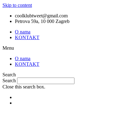
Skip to content
coolklubtweet@gmail.com
Petrova 59a, 10 000 Zagreb
O nama
KONTAKT
Menu
O nama
KONTAKT
Search
Search
Close this search box.