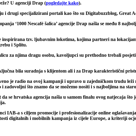
eže? U agenciji Drap (
pogledajte kako
).
 i drugi specijalizirani portali kao što su Digitabuzzblog, Great
panja ‘1000 Nescafé šalica’
agencije Drap našla se među 8 najbo
je inspirirana tzv. ljubavnim lokotima, kojima partneri na lokacija
ebu i Splitu.
 šalicu za njima dragu osobu, kavoljupci su prethodno trebali posj
jučna bila suradnja s klijentom ali i za Drap karakteristični pris
o je radio na ovoj kampanji i upravo u zajedničkom trudu leži r
i zadovoljni što znamo da se možemo nositi i s najboljima na star
t da se hrvatska agencija našla u samom finalu ovog natjecaja što j
ja.
AB-a s ciljem promocije i profesionalizacije online oglašavanja, 
ti digitalnih i mobilnih kampanja iz cijele Europe, a kriteriji ocje