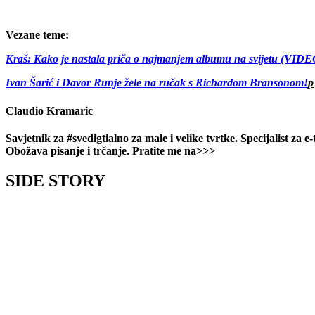
Vezane teme:
Kraš: Kako je nastala priča o najmanjem albumu na svijetu (VIDE
Ivan Šarić i Davor Runje žele na ručak s Richardom Bransonom!
p
Claudio Kramaric
Savjetnik za #svedigtialno za male i velike tvrtke. Specijalist z
Obožava pisanje i trčanje. Pratite me na>>>
SIDE STORY