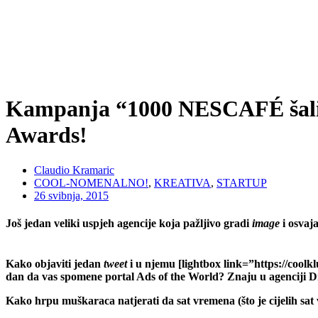
Kampanja “1000 NESCAFÉ šalic
Awards!
Claudio Kramaric
COOL-NOMENALNO!
,
KREATIVA
,
STARTUP
26 svibnja, 2015
Još jedan veliki uspjeh agencije koja pažljivo gradi
image
i osvaj
Kako objaviti jedan
tweet
i u njemu [lightbox link=”https://coolk
dan da vas spomene portal Ads of the World? Znaju u agenciji D
Kako hrpu muškaraca natjerati da sat vremena (što je cijelih sa