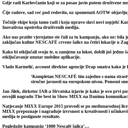
Gdje radi Karlovčanin koji se za posao javio putem društvene mr
Čije radove, sad već pod redovito, uz spomenuti AOTW objavljuju
Točnije ekipe koja tamo radi i koja upravo slavi novi uspjeh!
Kam
Inovativna upotreba društvenih medija.
Ako nas pratite vjerojatno ste čuli za tu kampanju, ako ne: bila 
zaključao kultne NESCAFÉ crvene šalice na četiri lokacije u Zagr
Kako bi otključali svoju te, u zamjenu za lokot, dobili još jednu
otključavanje unutar mobilne aplikacije.
Vlado Karmelić, account direktor agencije Drap smatra kako je kl
‘Kompletan NESCAFÉ tim zajedno s nama strastven
stručne javnosti na europskom nivou. Ponosni smo 
Jan Jilek, dirketor IAB-a Hrvatska izjavio je kako je ovo prvi pu
osvojili nagradu The best in Show MIXX na Danima komunikaci
Natjecanje MIXX Europe 2015 provodi se po međunarodnoj licenci I
MIXX prepoznaje i nagrađuje izvrsnost u kreativnosti i učinkovitos
medija te postignute rezultate.
Pogledajte kampanju ‘1000 Nescafé šalica’…