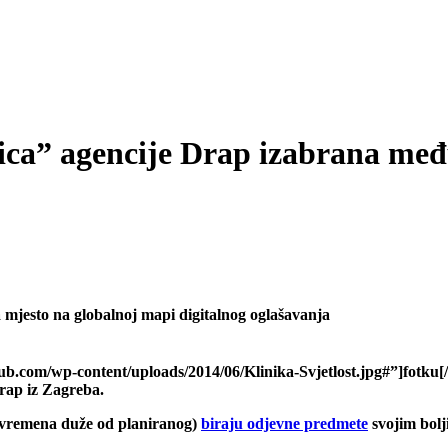
a” agencije Drap izabrana međ
a mjesto na globalnoj mapi digitalnog oglašavanja
lub.com/wp-content/uploads/2014/06/Klinika-Svjetlost.jpg#”]
fotku
[
rap iz Zagreba.
t vremena duže od planiranog)
biraju odjevne predmete
svojim bolj