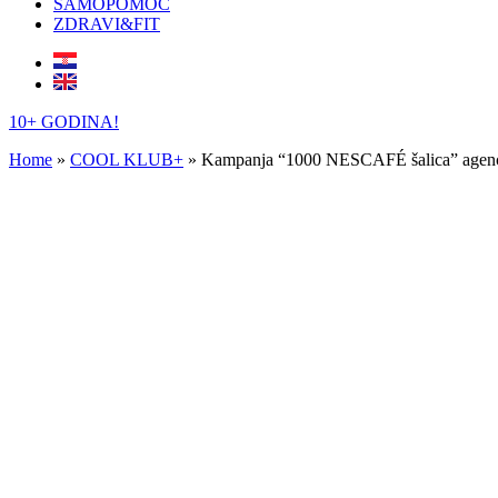
SAMOPOMOĆ
ZDRAVI&FIT
10+ GODINA!
Home
»
COOL KLUB+
»
Kampanja “1000 NESCAFÉ šalica” agenc