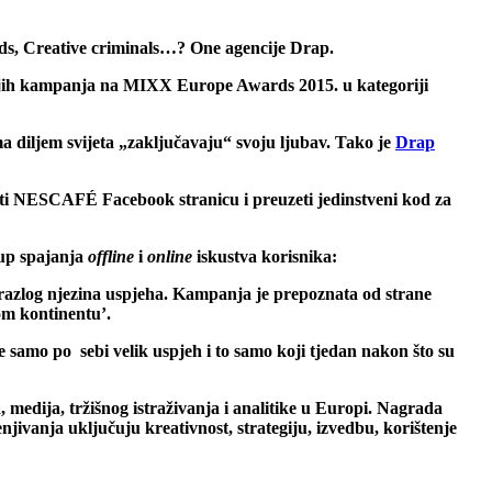
 Ads, Creative criminals…? One agencije Drap.
ljih kampanja na MIXX Europe Awards 2015. u kategoriji
ma diljem svijeta „zaključavaju“ svoju ljubav. Tako je
Drap
etiti NESCAFÉ Facebook stranicu i preuzeti jedinstveni kod za
tup spajanja
offline
i
online
iskustva korisnika:
azlog njezina uspjeha. Kampanja je prepoznata od strane
om kontinentu’.
e samo po sebi velik uspjeh i to samo koji tjedan nakon što su
medija, tržišnog istraživanja i analitike u Europi. Nagrada
njivanja uključuju kreativnost, strategiju, izvedbu, korištenje