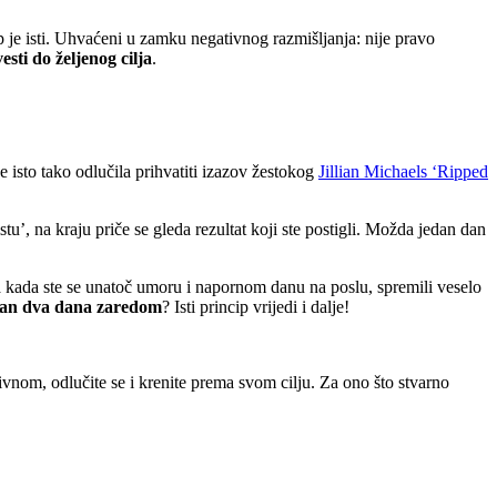
cip je isti. Uhvaćeni u zamku negativnog razmišljanja: nije pravo
sti do željenog cilja
.
se isto tako odlučila prihvatiti izazov žestokog
Jillian Michaels ‘Ripped
stu’, na kraju priče se gleda rezultat koji ste postigli. Možda jedan dan
ana kada ste se unatoč umoru i napornom danu na poslu, spremili veselo
te van dva dana zaredom
? Isti princip vrijedi i dalje!
ivnom, odlučite se i krenite prema svom cilju. Za ono što stvarno