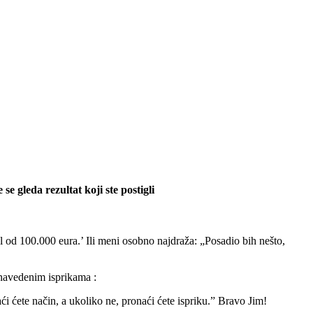
se gleda rezultat koji ste postigli
al od 100.000 eura.’ Ili meni osobno najdraža: „Posadio bih nešto,
 navedenim isprikama :
aći ćete način, a ukoliko ne, pronaći ćete ispriku.” Bravo Jim!