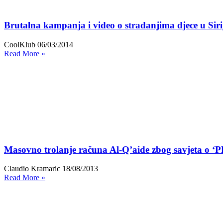
Brutalna kampanja i video o stradanjima djece u Siri
CoolKlub
06/03/2014
Read More »
Masovno trolanje računa Al-Q’aide zbog savjeta o ‘P
Claudio Kramaric
18/08/2013
Read More »