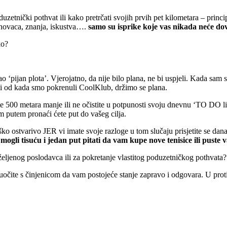
poduzetnički pothvat ili kako pretrčati svojih prvih pet kilometara – prin
e novaca, znanja, iskustva….
samo su isprike koje vas nikada neće dove
ko?
o ‘pijan plota’. Vjerojatno, da nije bilo plana, ne bi uspjeli. Kada sam 
, i od kada smo pokrenuli CoolKlub, držimo se plana.
čite 500 metara manje ili ne očistite u potpunosti svoju dnevnu ‘TO DO li
im putem pronaći ćete put do vašeg cilja.
teško ostvarivo JER vi imate svoje razloge u tom slučaju prisjetite se d
je mogli tisuću i jedan put pitati da vam kupe nove tenisice ili pus
a željenog poslodavca ili za pokretanje vlastitog poduzetničkog pothvata?
suočite s činjenicom da vam postojeće stanje zapravo i odgovara. U prot