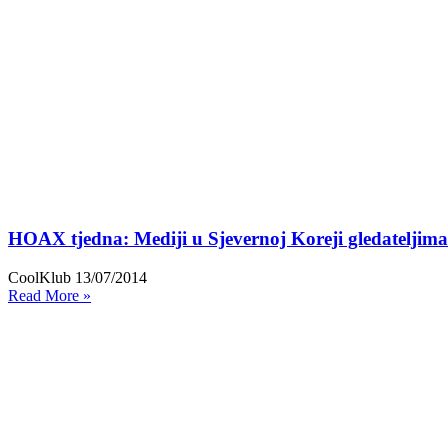
HOAX tjedna: Mediji u Sjevernoj Koreji gledateljim
CoolKlub
13/07/2014
Read More »