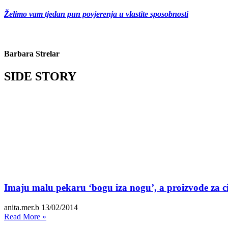
Želimo vam tjedan pun povjerenja u vlastite sposobnosti
Barbara Strelar
SIDE STORY
Imaju malu pekaru ‘bogu iza nogu’, a proizvode za ci
anita.mer.b
13/02/2014
Read More »