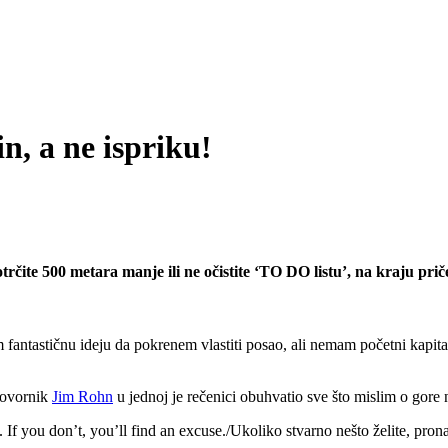
n, a ne ispriku!
otrčite 500 metara manje ili ne očistite ‘TO DO listu’, na kraju priče 
m fantastičnu ideju da pokrenem vlastiti posao, ali nemam početni kapit
 govornik
Jim Rohn
u jednoj je rečenici obuhvatio sve što mislim o gore
 If you don’t, you’ll find an excuse./Ukoliko stvarno nešto želite, pron