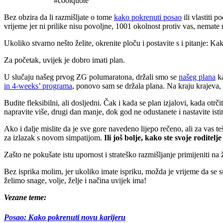
#coolquote
Bez obzira da li razmišljate o tome
kako pokrenuti posao
ili vlastiti 
vrijeme jer ni prilike nisu povoljne, 1001 okolnost protiv vas, nemat
Ukoliko stvarno nešto želite, okrenite ploču i postavite s i pitanje: Ka
Za početak, uvijek je dobro imati plan.
U slučaju našeg prvog ZG polumaratona, držali smo se
našeg plana
ka
in 4-weeks’ programa
, ponovo sam se držala plana. Na kraju krajeva
Budite fleksibilni, ali dosljedni. Čak i kada se plan izjalovi, kada otr
napravite više, drugi dan manje, dok god ne odustanete i nastavite ist
Ako i dalje mislite da je sve gore navedeno lijepo rečeno, ali za vas 
za izlazak s novom simpatijom.
Ili još bolje, kako ste svoje roditel
Zašto ne pokušate istu upornost i strateško razmišljanje primijeniti n
Bez isprika molim, jer ukoliko imate ispriku, možda je vrijeme da se 
želimo snage, volje, želje i načina uvijek ima!
Vezane teme:
Posao: Kako pokrenuti novu karijeru