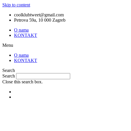
Skip to content
coolklubtweet@gmail.com
Petrova 59a, 10 000 Zagreb
O nama
KONTAKT
Menu
O nama
KONTAKT
Search
Search
Close this search box.