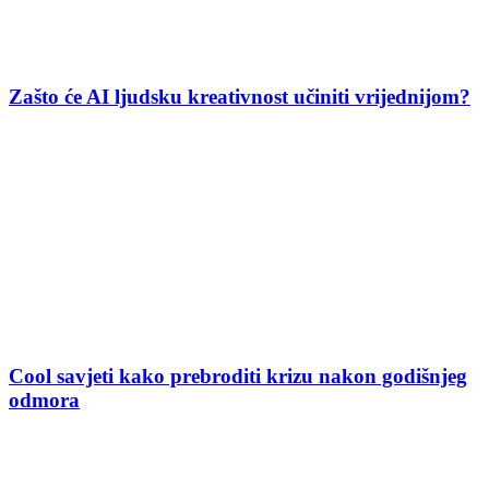
Zašto će AI ljudsku kreativnost učiniti vrijednijom?
Cool savjeti kako prebroditi krizu nakon godišnjeg
odmora