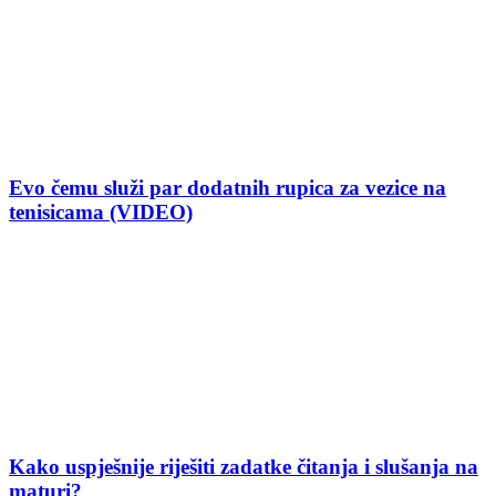
Evo čemu služi par dodatnih rupica za vezice na
tenisicama (VIDEO)
Kako uspješnije riješiti zadatke čitanja i slušanja na
maturi?