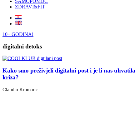
SAMOPOMOĆ
ZDRAVI&FIT
10+ GODINA!
digitalni detoks
Kako smo preživjeli digitalni post i je li nas uhvatila
kriza?
Claudio Kramaric