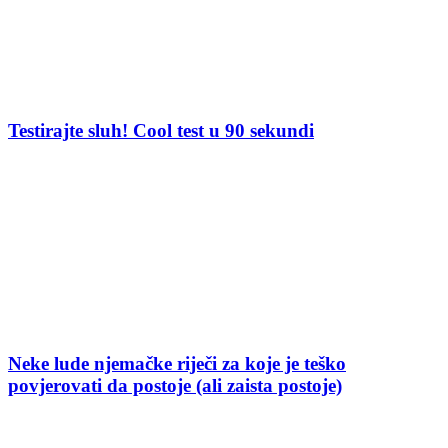
Testirajte sluh! Cool test u 90 sekundi
Neke lude njemačke riječi za koje je teško
povjerovati da postoje (ali zaista postoje)