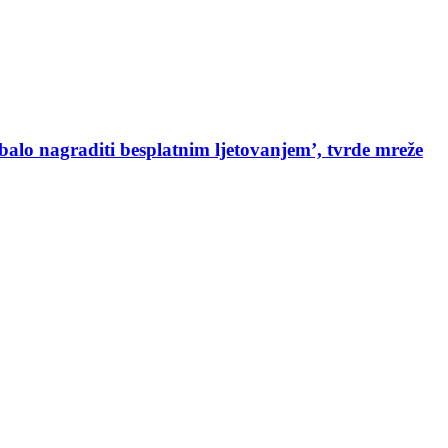
ebalo nagraditi besplatnim ljetovanjem’, tvrde mreže