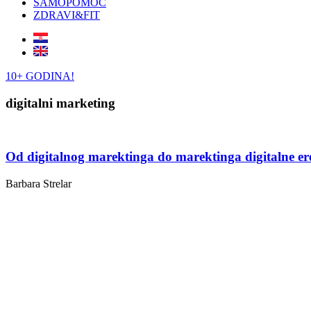
SAMOPOMOĆ
ZDRAVI&FIT
10+ GODINA!
digitalni marketing
Od digitalnog marektinga do marektinga digitalne er
Barbara Strelar