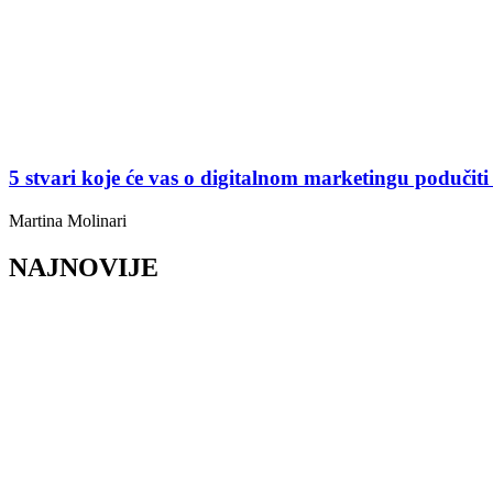
5 stvari koje će vas o digitalnom marketingu podučiti 
Martina Molinari
NAJNOVIJE