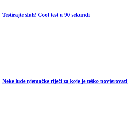
Testirajte sluh! Cool test u 90 sekundi
Neke lude njemačke riječi za koje je teško povjerovati 