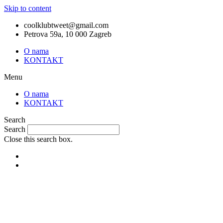
Skip to content
coolklubtweet@gmail.com
Petrova 59a, 10 000 Zagreb
O nama
KONTAKT
Menu
O nama
KONTAKT
Search
Search
Close this search box.