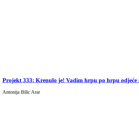
Projekt 333: Krenulo je! Vadim hrpu po hrpu odjeć
Antonija Bilic Arar