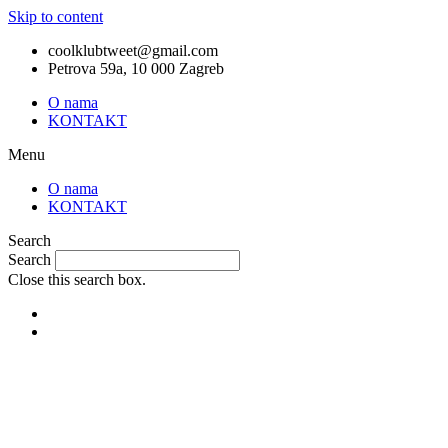
Skip to content
coolklubtweet@gmail.com
Petrova 59a, 10 000 Zagreb
O nama
KONTAKT
Menu
O nama
KONTAKT
Search
Search
Close this search box.