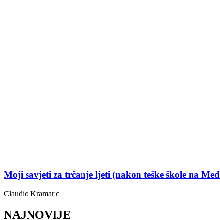
Moji savjeti za trčanje ljeti (nakon teške škole na Med
Claudio Kramaric
NAJNOVIJE