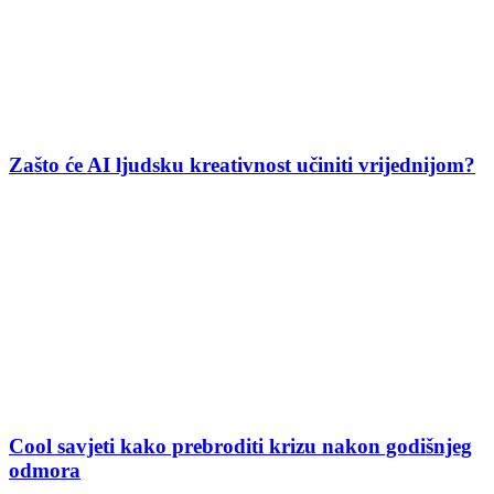
Zašto će AI ljudsku kreativnost učiniti vrijednijom?
Cool savjeti kako prebroditi krizu nakon godišnjeg
odmora