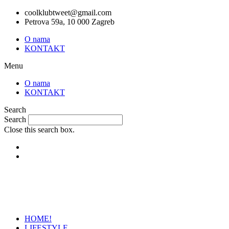
Skip
coolklubtweet@gmail.com
to
Petrova 59a, 10 000 Zagreb
content
O nama
KONTAKT
Menu
O nama
KONTAKT
Search
Search
Close this search box.
HOME!
LIFESTYLE