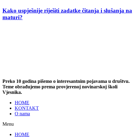
Kako uspješnije riješiti zadatke čitanja i slušanja na
maturi?
Preko 10 godina pišemo o interesantnim pojavama u društvu.
Teme obrađujemo prema provjerenoj novinarskoj školi
Vjesnika.
HOME
KONTAKT
O nama
Menu
HOME