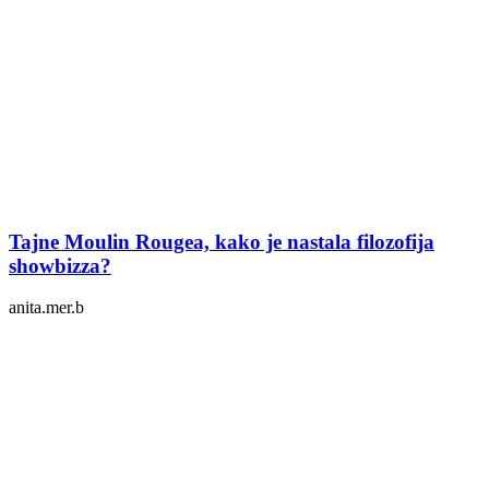
Tajne Moulin Rougea, kako je nastala filozofija
showbizza?
anita.mer.b