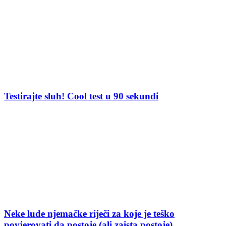
Testirajte sluh! Cool test u 90 sekundi
Neke lude njemačke riječi za koje je teško
povjerovati da postoje (ali zaista postoje)