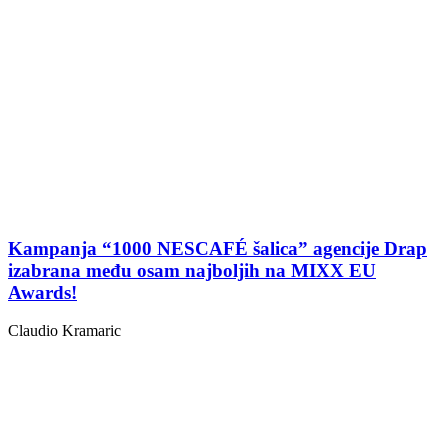
Kampanja “1000 NESCAFÉ šalica” agencije Drap
izabrana među osam najboljih na MIXX EU
Awards!
Claudio Kramaric