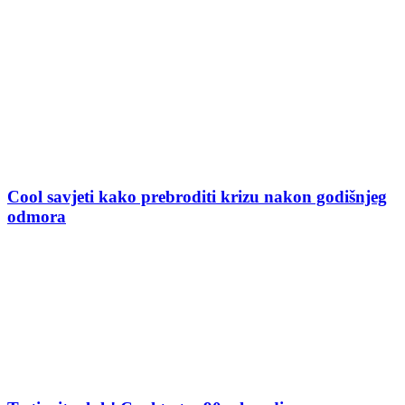
Cool savjeti kako prebroditi krizu nakon godišnjeg
odmora