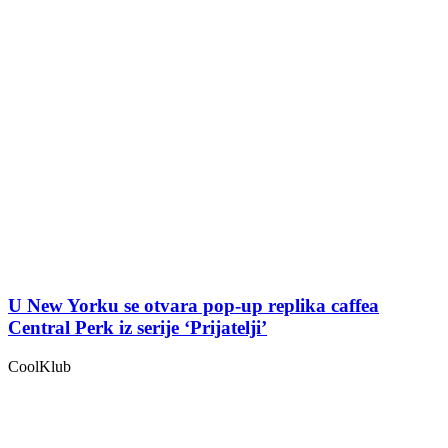
U New Yorku se otvara pop-up replika caffea
Central Perk iz serije ‘Prijatelji’
CoolKlub