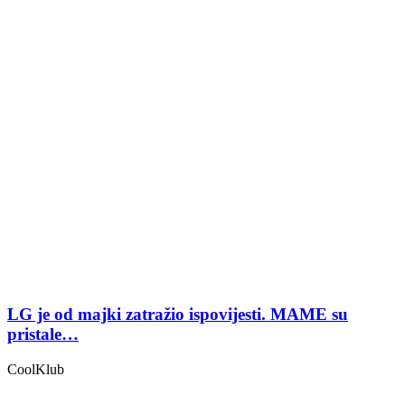
LG je od majki zatražio ispovijesti. MAME su
pristale…
CoolKlub