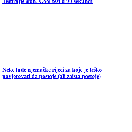
Testirajte sluh! Cool test u 90 sekundi
Neke lude njemačke riječi za koje je teško
povjerovati da postoje (ali zaista postoje)