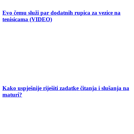
Evo čemu služi par dodatnih rupica za vezice na
tenisicama (VIDEO)
Kako uspješnije riješiti zadatke čitanja i slušanja na
maturi?